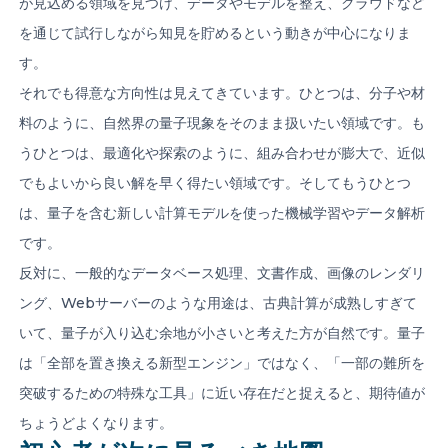
が見込める領域を見つけ、データやモデルを整え、クラウドなど
を通じて試行しながら知見を貯めるという動きが中心になりま
す。
それでも得意な方向性は見えてきています。ひとつは、分子や材
料のように、自然界の量子現象をそのまま扱いたい領域です。も
うひとつは、最適化や探索のように、組み合わせが膨大で、近似
でもよいから良い解を早く得たい領域です。そしてもうひとつ
は、量子を含む新しい計算モデルを使った機械学習やデータ解析
です。
反対に、一般的なデータベース処理、文書作成、画像のレンダリ
ング、Webサーバーのような用途は、古典計算が成熟しすぎて
いて、量子が入り込む余地が小さいと考えた方が自然です。量子
は「全部を置き換える新型エンジン」ではなく、「一部の難所を
突破するための特殊な工具」に近い存在だと捉えると、期待値が
ちょうどよくなります。