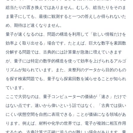
総当たりの置き換えではありません。むしろ、総当たりをそのま
ま量子にしても、最後に観測すると一つの答えしか得られないた
め、期待ほど速くなりません。
量子が速くなるのは、問題の構造を利用して「欲しい情報だけを
効率よく取り出せる」場合です。たとえば、巨大な数字を素因数
分解する問題では、古典的には計算量が急激に増えていきます
が、量子には特定の数学的構造を使って効率を上げられるアルゴ
リズムが知られています。また、未整列のデータから目的のもの
を探す検索問題でも、量子なら探索回数を減らせることが知られ
ています。
ここで大切なのは、量子コンピューターの価値が「速さ」だけで
はない点です。速いから偉いという話ではなく、「古典では扱い
にくい状態空間を自然に表現できる」ことが価値になる領域があ
ります。例えば、材料や化学の世界では、電子が複雑に相互作用
するため、古典計算で正確に追うのが難しい場合があります。量