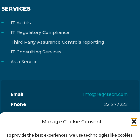
SERVICES
IT Audits
IT Regulatory Compliance
Third Party Assurance Controls reporting
IT Consulting Services
As a Service
Email
info@reg4tech.com
Phone
22 277222
Address
24 Pireaus street, 3rd floor
Manage Cookie Consent
2023 Strovolos, Nicosia, Cyprus
To provide the best experiences, we use technologies like cookies