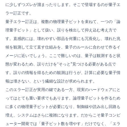
に少しずつズレが溜まったりします。そこで登場するのが量子エ
ラー訂正です。
量子エラー訂正は、複数の物理量子ビットを束ねて、一つの「論
理量子ビット」として扱い、誤りを検出して抑え込む考え方で
す。直感的には、壊れやすい部品を何重にも冗長化し、壊れた兆
候を観測して立て直す仕組みを、量子のルールに合わせて作るイ
メージに近いでしょう。ここで難しいのは、量子は観測すると状
態が変わるため、誤りだけを“そっと”見つける必要がある点で
す。誤りの情報を得るための観測は行うが、計算に必要な量子情
報は壊さない、という繊細な設計が求められます。
このエラー訂正が実用の鍵である一方、現実のハードウェアにと
ってはとても重い要求でもあります。論理量子ビットを作るため
に多くの物理量子ビットが必要になり、制御線や読み出し回路も
増え、システムはさらに複雑になります。だからこそ量子コンピ
ューター開発では「量子ビット数を増やす」だけでなく、「エラ