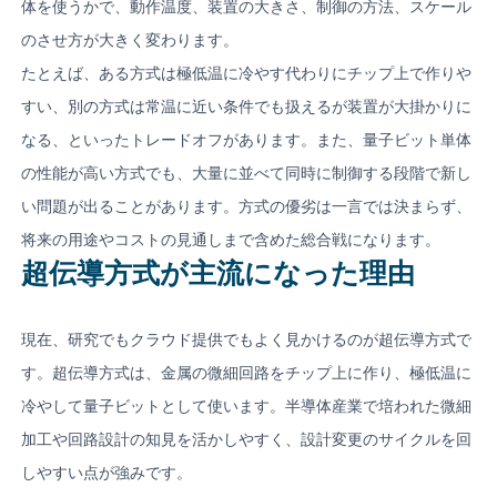
体を使うかで、動作温度、装置の大きさ、制御の方法、スケール
のさせ方が大きく変わります。
たとえば、ある方式は極低温に冷やす代わりにチップ上で作りや
すい、別の方式は常温に近い条件でも扱えるが装置が大掛かりに
なる、といったトレードオフがあります。また、量子ビット単体
の性能が高い方式でも、大量に並べて同時に制御する段階で新し
い問題が出ることがあります。方式の優劣は一言では決まらず、
将来の用途やコストの見通しまで含めた総合戦になります。
超伝導方式が主流になった理由
現在、研究でもクラウド提供でもよく見かけるのが超伝導方式で
す。超伝導方式は、金属の微細回路をチップ上に作り、極低温に
冷やして量子ビットとして使います。半導体産業で培われた微細
加工や回路設計の知見を活かしやすく、設計変更のサイクルを回
しやすい点が強みです。