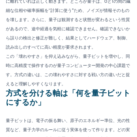
に離れていれば正しく動きます。ところが量子は、0と1の間の繊
細な位相や確率振幅を“計算に使う”ため、ノイズが情報そのもの
を壊します。さらに、量子は観測すると状態が変わるという性質
があるので、途中経過を気軽に確認できません。確認できないか
ら誤りの検出と修正が難しく、結果としてハードウェア、制御、
読み出しのすべてに高い精度が要求されます。
この「壊れやすさ」を抑え込みながら、量子ビットを増やし、同
時に高精度で操作するのが量子コンピューター開発の中心課題で
す。方式の違いは、この壊れやすさに対する戦い方の違いだと捉
えると理解しやすくなります。
方式を分ける軸は「何を量子ビット
にするか」
量子ビットは、電子の振る舞い、原子のエネルギー準位、光の性
質など、量子力学のルールに従う実体を使って作ります。どの実