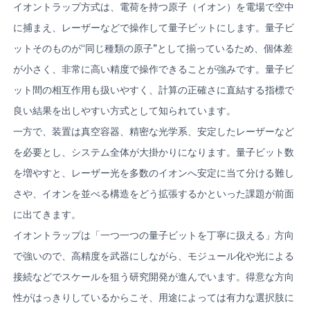
イオントラップ方式は、電荷を持つ原子（イオン）を電場で空中
に捕まえ、レーザーなどで操作して量子ビットにします。量子ビ
ットそのものが“同じ種類の原子”として揃っているため、個体差
が小さく、非常に高い精度で操作できることが強みです。量子ビ
ット間の相互作用も扱いやすく、計算の正確さに直結する指標で
良い結果を出しやすい方式として知られています。
一方で、装置は真空容器、精密な光学系、安定したレーザーなど
を必要とし、システム全体が大掛かりになります。量子ビット数
を増やすと、レーザー光を多数のイオンへ安定に当て分ける難し
さや、イオンを並べる構造をどう拡張するかといった課題が前面
に出てきます。
イオントラップは「一つ一つの量子ビットを丁寧に扱える」方向
で強いので、高精度を武器にしながら、モジュール化や光による
接続などでスケールを狙う研究開発が進んでいます。得意な方向
性がはっきりしているからこそ、用途によっては有力な選択肢に