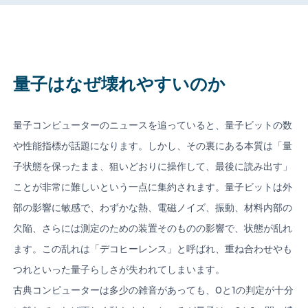
CONTACT US
量子はなぜ壊れやすいのか
量子コンピューターのニュースを追っていると、量子ビットの数
Member of Russell Bedford International –
や性能指標が話題になります。しかし、その裏にある本質は「量
A global network of independent professional
services firms
子状態を保ったまま、狙いどおりに操作して、最後に読み出す」
ことが非常に難しいという一点に集約されます。量子ビットは外
部の影響に敏感で、わずかな熱、電磁ノイズ、振動、材料内部の
欠陥、さらには測定のための装置そのものの影響で、状態が乱れ
ます。この乱れは「デコヒーレンス」と呼ばれ、重ね合わせやも
つれといった量子らしさが失われてしまいます。
古典コンピューターは多少の雑音があっても、0と1の判定が十分