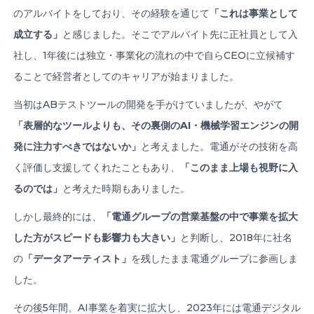
のアルバイトをしており、その経験を通じて
「これは事業として
成立する」
と感じました。そこでアルバイト先に正社員として入
社し、1年後には独立・事業化の流れの中で自らCEOに立候補す
ることで経営者としてのキャリアが始まりました。
当初はABテストツールの開発を手がけていましたが、やがて
「表層的なツールよりも、その裏側の
AI
・機械学習エンジンの開
発に注力すべきではないか」
と考えました。電通がその技術を高
く評価し支援してくれたこともあり、
「このまま上場も視野に入
るのでは」
と考えた時期もありました。
しかし最終的には、
「電通グループの営業基盤の中で事業を拡大
した方がスピードも影響力も大きい」
と判断し、2018年に社名
の
「データアーティスト」
を残したまま電通グループに参画しま
した。
その後5年間、AI事業を着実に拡大し、2023年には電通デジタル