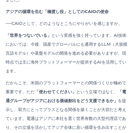
アジアの循環を生む「橋渡し役」としての
CAIO
の使命
──CAIOとして、どのようなところにやりがいを感じますか。
「世界をつないでいる」
という実感を強く持っています。AI技術
においては、今後、国産でグローバルにも通用するLLM（大規模
言語モデル）や基盤モデルの開発を進める必要がありますが、現
時点では主に海外プラットフォーマーが提供するAIを活用してい
ます。
だからこそ、米国のプラットフォーマーとの関係づくりが極めて
重要です。ただ
「使わせてください」
という立場ではなく、
「電
通グループがアジアにおける価値創出をどう支援できるか」
を提
示し、双方にとってプラスとなる関係を築くことが大切だと考え
ています。電通はアジアに本社を置く世界有数の大型代理店であ
り、その立場を活かしてアジア全体に良い循環を生み出すことが