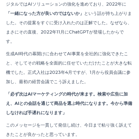
ジタルではAIソリューションの強化を進めており、2022年に
「一緒になった方が良いのではないか」
という話が持ち上がりま
した。その提案をすぐに受け入れたのは正解でした。なぜなら、
まさにその直後、2022年11月にChatGPTが登場したからで
す。
生成AI時代の幕開けに合わせてAI事業を全社的に強化できたこ
と、そしてその戦略を全面的に任せていただけたことが大きな転
機でした。正式入社は2023年4月ですが、1月から役員会議に参
加し、最初の経営会議でこう訴えました。
「必ず次は
AI
マーケティングの時代が来ます。検索や広告に加
え、
AI
との会話を通じて商品を選ぶ時代になります。今から準備
しなければ手遅れになります」
このメッセージを一貫して発信し続け、今日まで粘り強く訴えて
きたことが良かったと思っています。