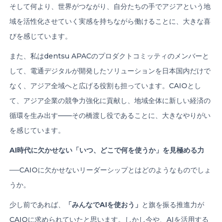
そして何より、世界がつながり、自分たちの手でアジアという地
域を活性化させていく実感を持ちながら働けることに、大きな喜
びを感じています。
また、私はdentsu APACのプロダクトコミッティのメンバーと
して、電通デジタルが開発したソリューションを日本国内だけで
なく、アジア全域へと広げる役割も担っています。CAIOとし
て、アジア企業の競争力強化に貢献し、地域全体に新しい経済の
循環を生み出す——その橋渡し役であることに、大きなやりがい
を感じています。
AI
時代に欠かせない「いつ、どこで何を使うか」を見極める力
──CAIOに欠かせないリーダーシップとはどのようなものでしょ
うか。
少し前であれば、
「みんなで
AI
を使おう」
と旗を振る推進力が
CAIOに求められていたと思います。しかし今や、AIを活用する