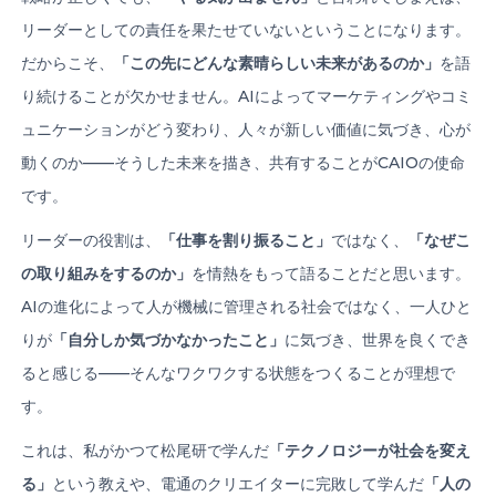
リーダーとしての責任を果たせていないということになります。
だからこそ、
「この先にどんな素晴らしい未来があるのか」
を語
り続けることが欠かせません。AIによってマーケティングやコミ
ュニケーションがどう変わり、人々が新しい価値に気づき、心が
動くのか——そうした未来を描き、共有することがCAIOの使命
です。
リーダーの役割は、
「仕事を割り振ること」
ではなく、
「なぜこ
の取り組みをするのか」
を情熱をもって語ることだと思います。
AIの進化によって人が機械に管理される社会ではなく、一人ひと
りが
「自分しか気づかなかったこと」
に気づき、世界を良くでき
ると感じる——そんなワクワクする状態をつくることが理想で
す。
これは、私がかつて松尾研で学んだ
「テクノロジーが社会を変え
る」
という教えや、電通のクリエイターに完敗して学んだ
「人の