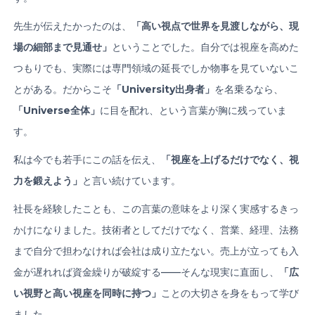
先生が伝えたかったのは、
「高い視点で世界を見渡しながら、現
場の細部まで見通せ」
ということでした。自分では視座を高めた
つもりでも、実際には専門領域の延長でしか物事を見ていないこ
とがある。だからこそ
「
University
出身者」
を名乗るなら、
「
Universe
全体」
に目を配れ、という言葉が胸に残っていま
す。
私は今でも若手にこの話を伝え、
「視座を上げるだけでなく、視
力を鍛えよう」
と言い続けています。
社長を経験したことも、この言葉の意味をより深く実感するきっ
かけになりました。技術者としてだけでなく、営業、経理、法務
まで自分で担わなければ会社は成り立たない。売上が立っても入
金が遅れれば資金繰りが破綻する——そんな現実に直面し、
「広
い視野と高い視座を同時に持つ」
ことの大切さを身をもって学び
ました。