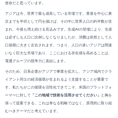
使命だと思っています。
アジアは今、世界で最も成長している市場です。香港を中心に東
京までを半径として円を描けば、その中に世界人口の約半数が含
まれ、今後も増え続ける見込みです。生成AIの登場により、生産
は必ずしも人口に比例しなくなりましたが、消費は依然として人
口規模に大きく左右されます。つまり、人口の多いアジアは間違
いなく巨大な市場であり、ここにおける存在感を高めることは、
電通グループの競争力に直結します。
そのため、日系企業がアジアで事業を拡大し、アジア域内でクラ
イアント同士の経済循環が生まれるよう支援することが重要で
す。私たちがこの循環を活性化できてこそ、米国のプラットフォ
ーマーに対して
「この地域で技術を活用させてください」
と胸を
張って提案できる。これは単なる戦略ではなく、原理的に取り組
むべきテーマだと考えています。