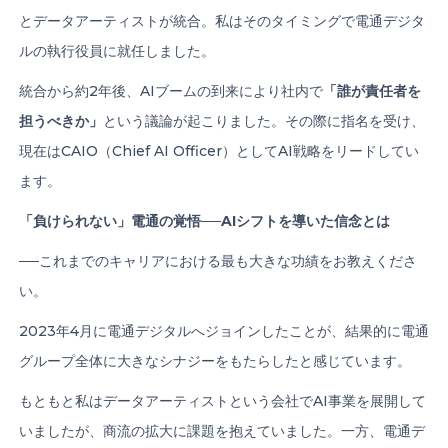
とデータアーティストが統合。私はそのタイミングで電通デジタ
ルの執行役員に就任しました。
統合から約2年後、AIブームの到来により社内で
「誰が責任者を
担うべきか」
という議論が起こりました。その際に指名を受け、
現在はCAIO（Chief AI Officer）としてAI戦略をリードしてい
ます。
「負けられない」電通の覚悟
──AI
シフトを導いた信念とは
──これまでのキャリアにおける最も大きな功績をお教えくださ
い。
2023年4月に電通デジタルへジョインしたことが、結果的に電通
グループ全体に大きなシナジーをもたらしたと感じています。
もともと私はデータアーティストという会社でAI事業を展開して
いましたが、商流の拡大に課題を抱えていました。一方、電通デ