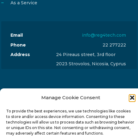
As a Service
Email
info@reg4tech.com
Phone
22 277222
Address
24 Pireaus street, 3rd floor
2023 Strovolos, Nicosia, Cyprus
Manage Cookie Consent
© 2024-6 Reg4Tech Ltd - Designed & developed by
To provide the best experiences, we use technologies like cookies
ISTOTOPOS
.
Privacy Policy
to store and/or access device information. Consenting to these
technologies will allow us to process data such as browsing behavior
or unique IDs on this site. Not consenting or withdrawing consent,
may adversely affect certain features and functions.