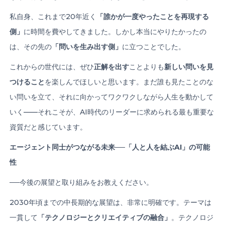
私自身、これまで20年近く
「誰かが一度やったことを再現する
側」
に時間を費やしてきました。しかし本当にやりたかったの
は、その先の
「問いを生み出す側」
に立つことでした。
これからの世代には、ぜひ
正解を出す
ことよりも
新しい問いを見
つけること
を楽しんでほしいと思います。まだ誰も見たことのな
い問いを立て、それに向かってワクワクしながら人生を動かして
いく——それこそが、AI時代のリーダーに求められる最も重要な
資質だと感じています。
エージェント同士がつながる未来
──
「人と人を結ぶ
AI
」の可能
性
──今後の展望と取り組みをお教えください。
2030年頃までの中長期的な展望は、非常に明確です。テーマは
一貫して
「テクノロジーとクリエイティブの融合」
。テクノロジ