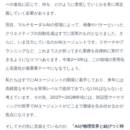
ーの進化に応じて、何を、どのように実現していくかを常に再定
義していく必要があります。
現在、マルチモーダルAIの登場によって、画像やバナーといった
クリエイティブの自動生成はすでに現実のものとなりました。さ
らに、いま注力しているのがAIエージェントです。リサーチやプ
ランニングなど、これまで人が担ってきた業務を自律的に実行で
きるようになりつつあります。今後2〜3年は、この領域の実用化
と高度化が最重要テーマになるでしょう。
私たちはすでにAIエージェントの開発に着手しており、来年には
高精度なモデルを実用レベルで提供できていなければならないと
考えています。その先、2027〜2028年頃には、対話型マーケテ
ィングの世界でAIエージェントがどこまで価値を生み出せるかが
焦点になります。
そしてその先に見据えているのが、
「
AI
が物理世界と結びつく時