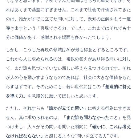
くなると思います。学校で学んだ知識はもちろん重要ですが、そ
れはあくまで基盤にすぎません。これまで社会で評価されてきた
のは、誰かがすでに立てた問いに対して、既知の正解をもう一度
導き出すという「再現できる力」でした。これまではそれでも十
分に価値があり、感謝される場面も多かったでしょう。
しかし、こうした再現の領域はAIが最も得意とするところです。
これから人に求められるのは、複数の答えがあり得る問いに対し
て、まだ誰も気づいていない新しい答えを見つける力です。それ
が人の心を動かすようなものであれば、社会に大きな価値をもた
らすはずです。そのためにも、若い世代にはこの
「創造的に答え
を導く力」
を意識的に磨いてほしいと思います。
ただし、それすらも
「誰かが立てた問い」
に答える行為にすぎま
せん。真に求められるのは、
「まだ誰も問わなかったこと」
を見
つけ出し、人々がその問いを聞いた瞬間に
「確かに、これは考え
なければならない」
と感じるような“問いを立てる力”です。