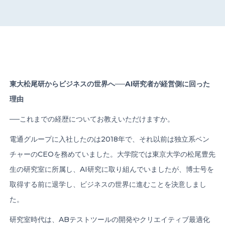
CONTACT US
東大松尾研からビジネスの世界へ
──AI
研究者が経営側に回った
理由
Member of Russell Bedford International –
A global network of independent professional
──これまでの経歴についてお教えいただけますか。
services firms
電通グループに入社したのは2018年で、それ以前は独立系ベン
チャーのCEOを務めていました。大学院では東京大学の松尾豊先
生の研究室に所属し、AI研究に取り組んでいましたが、博士号を
取得する前に退学し、ビジネスの世界に進むことを決意しまし
た。
研究室時代は、ABテストツールの開発やクリエイティブ最適化