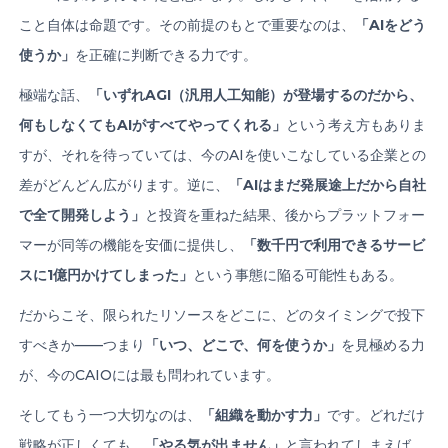
こと自体は命題です。その前提のもとで重要なのは、
「
AI
をどう
使うか」
を正確に判断できる力です。
極端な話、
「いずれ
AGI
（汎用人工知能）が登場するのだから、
何もしなくても
AI
がすべてやってくれる」
という考え方もありま
すが、それを待っていては、今のAIを使いこなしている企業との
差がどんどん広がります。逆に、
「
AI
はまだ発展途上だから自社
で全て開発しよう」
と投資を重ねた結果、後からプラットフォー
マーが同等の機能を安価に提供し、
「数千円で利用できるサービ
スに
1
億円かけてしまった」
という事態に陥る可能性もある。
だからこそ、限られたリソースをどこに、どのタイミングで投下
すべきか——つまり
「いつ、どこで、何を使うか」
を見極める力
が、今のCAIOには最も問われています。
そしてもう一つ大切なのは、
「組織を動かす力」
です。どれだけ
戦略が正しくても、
「やる気が出ません」
と言われてしまえば、