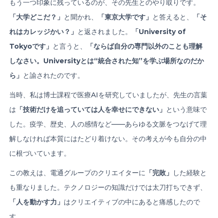
もう一つ印象に残っているのが、その先生とのやり取りです。
「大学どこだ？」
と聞かれ、
「東京大学です」
と答えると、
「そ
れはカレッジかい？」
と返されました。
「
University of
Tokyo
です」
と言うと、
「ならば自分の専門以外のことも理解
しなさい。
University
とは
“
統合された知
”
を学ぶ場所なのだか
ら」
と諭されたのです。
当時、私は博士課程で医療AIを研究していましたが、先生の言葉
は
「技術だけを追っていては人を幸せにできない」
という意味で
した。疫学、歴史、人の感情など——あらゆる文脈をつなげて理
解しなければ本質にはたどり着けない。その考えが今も自分の中
に根づいています。
この教えは、電通グループのクリエイターに
「完敗」
した経験と
も重なりました。テクノロジーの知識だけでは太刀打ちできず、
「人を動かす力」
はクリエイティブの中にあると痛感したので
す。