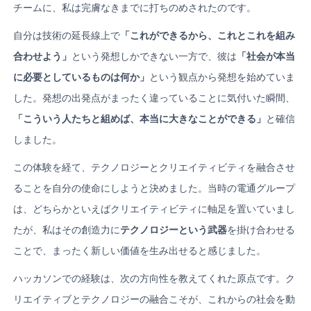
チームに、私は完膚なきまでに打ちのめされたのです。
自分は技術の延長線上で
「これができるから、これとこれを組み
合わせよう」
という発想しかできない一方で、彼は
「社会が本当
に必要としているものは何か」
という観点から発想を始めていま
した。発想の出発点がまったく違っていることに気付いた瞬間、
「こういう人たちと組めば、本当に大きなことができる」
と確信
しました。
この体験を経て、テクノロジーとクリエイティビティを融合させ
ることを自分の使命にしようと決めました。当時の電通グループ
は、どちらかといえばクリエイティビティに軸足を置いていまし
たが、私はその創造力に
テクノロジーという武器
を掛け合わせる
ことで、まったく新しい価値を生み出せると感じました。
ハッカソンでの経験は、次の方向性を教えてくれた原点です。ク
リエイティブとテクノロジーの融合こそが、これからの社会を動