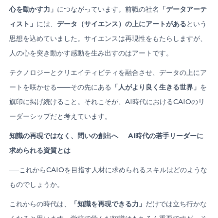
心を動かす力」
につながっています。前職の社名
「データアーテ
ィスト」
には、
データ（サイエンス）の上にアートがある
という
思想を込めていました。サイエンスは再現性をもたらしますが、
人の心を突き動かす感動を生み出すのはアートです。
テクノロジーとクリエイティビティを融合させ、データの上にア
ートを咲かせる——その先にある
「人がより良く生きる世界」
を
旗印に掲げ続けること。それこそが、AI時代におけるCAIOのリ
ーダーシップだと考えています。
知識の再現ではなく、問いの創出へ
──AI
時代の若手リーダーに
求められる資質とは
──これからCAIOを目指す人材に求められるスキルはどのような
ものでしょうか。
これからの時代は、
「知識を再現できる力」
だけでは立ち行かな