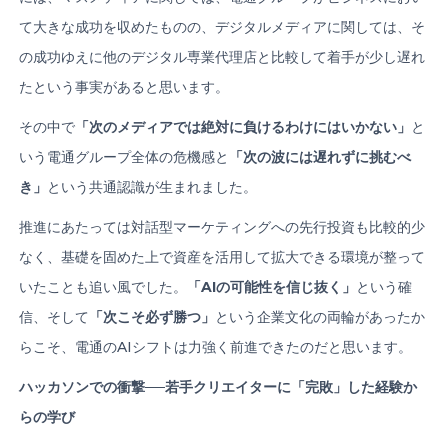
て大きな成功を収めたものの、デジタルメディアに関しては、そ
の成功ゆえに他のデジタル専業代理店と比較して着手が少し遅れ
たという事実があると思います。
その中で
「次のメディアでは絶対に負けるわけにはいかない」
と
いう電通グループ全体の危機感と
「次の波には遅れずに挑むべ
き」
という共通認識が生まれました。
推進にあたっては対話型マーケティングへの先行投資も比較的少
なく、基礎を固めた上で資産を活用して拡大できる環境が整って
いたことも追い風でした。
「
AI
の可能性を信じ抜く」
という確
信、そして
「次こそ必ず勝つ」
という企業文化の両輪があったか
らこそ、電通のAIシフトは力強く前進できたのだと思います。
ハッカソンでの衝撃
──
若手クリエイターに「完敗」した経験か
らの学び