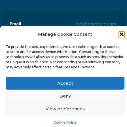
Email
info@reg4tech.com
Phone
22 277222
Manage Cookie Consent
Address
24 Pireaus street, 3rd floor
To provide the best experiences, we use technologies like cookies
2023 Strovolos, Nicosia, Cyprus
to store and/or access device information. Consenting to these
technologies will allow us to process data such as browsing behavior
or unique IDs on this site. Not consenting or withdrawing consent,
may adversely affect certain features and functions.
Accept
© 2024-6 Reg4Tech Ltd - Designed & developed by
ISTOTOPOS
.
Privacy Policy
Deny
View preferences
Cookie Policy