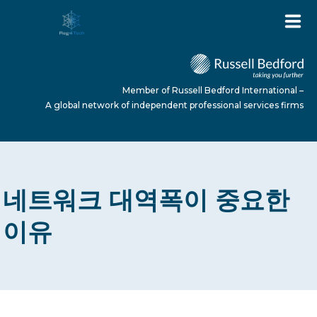
Member of Russell Bedford International –
A global network of independent professional services firms
HOME
네트워크 대역폭이 중요한
ABOUT US
이유
SERVICES
NEWS