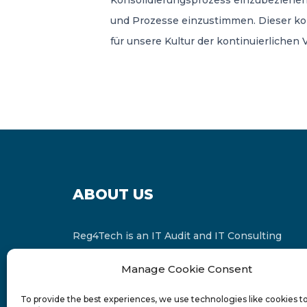
Konsolidierungsprozess einzubeziehen:
und Prozesse einzustimmen. Dieser kol
für unsere Kultur der kontinuierlichen
ABOUT US
Reg4Tech is an IT Audit and IT Consulting
services provider which is a member of the
Manage Cookie Consent
Russell Bedford International and affiliate of
FINCAP Group of Companies.
To provide the best experiences, we use technologies like cookies t