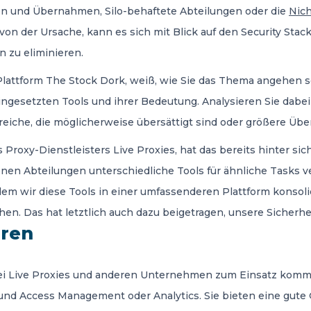
en und Übernahmen, Silo-behaftete Abteilungen oder die
Nich
on der Ursache, kann es sich mit Blick auf den Security Stac
 zu eliminieren.
attform The Stock Dork, weiß, wie Sie das Thema angehen sol
gesetzten Tools und ihrer Bedeutung. Analysieren Sie dabei
ereiche, die möglicherweise übersättigt sind oder größere Ü
roxy-Dienstleisters Live Proxies, hat das bereits hinter sich
denen Abteilungen unterschiedliche Tools für ähnliche Tasks
ndem wir diese Tools in einer umfassenderen Plattform konsol
n. Das hat letztlich auch dazu beigetragen, unsere Sicherhei
eren
 bei Live Proxies und anderen Unternehmen zum Einsatz komme
und Access Management oder Analytics. Sie bieten eine gute 