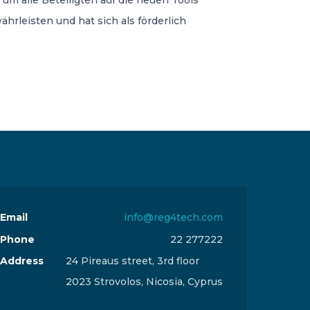
m alle Beteiligten auf die neuen Tools
rleisten und hat sich als förderlich
Email
info@reg4tech.com
Phone
22 277222
Address
24 Pireaus street, 3rd floor
2023 Strovolos, Nicosia, Cyprus