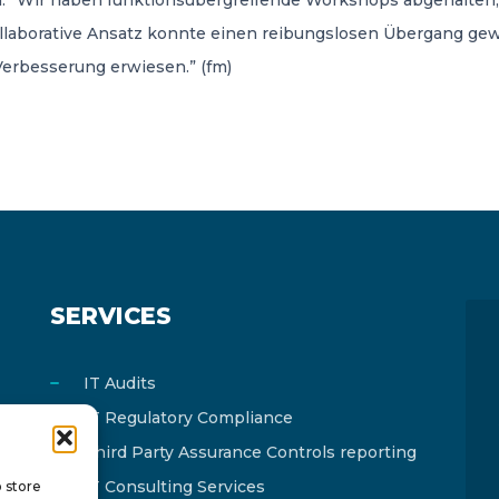
 “Wir haben funktionsübergreifende Workshops abgehalten, u
laborative Ansatz konnte einen reibungslosen Übergang gewäh
 Verbesserung erwiesen.” (fm)
SERVICES
IT Audits
IT Regulatory Compliance
Third Party Assurance Controls reporting
IT Consulting Services
o store