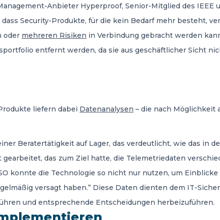
Management-Anbieter Hyperproof, Senior-Mitglied des IEEE u
, dass Security-Produkte, für die kein Bedarf mehr besteht, ver
m oder
mehreren Risiken
in Verbindung gebracht werden kann, 
tfolio entfernt werden, da sie aus geschäftlicher Sicht nich
Produkte liefern dabei
Datenanalysen
– die nach Möglichkeit a
iner Beratertätigkeit auf Lager, das verdeutlicht, wie das in 
 gearbeitet, das zum Ziel hatte, die Telemetriedaten verschi
 konnte die Technologie so nicht nur nutzen, um Einblicke 
regelmäßig versagt haben.” Diese Daten dienten dem IT-Siche
führen und entsprechende Entscheidungen herbeizuführen.
implementieren