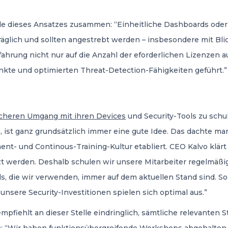
teile dieses Ansatzes zusammen: “Einheitliche Dashboards od
räglich und sollten angestrebt werden – insbesondere mit Bli
rfahrung nicht nur auf die Anzahl der eforderlichen Lizenzen a
nkte und optimierten Threat-Detection-Fähigkeiten geführt.”
icheren Umgang mit ihren Devices
und Security-Tools zu schul
ist ganz grundsätzlich immer eine gute Idee. Das dachte man
- und Continous-Training-Kultur etabliert. CEO Kalvo klärt 
etzt werden. Deshalb schulen wir unsere Mitarbeiter regelmä
ols, die wir verwenden, immer auf dem aktuellen Stand sind. 
sere Security-Investitionen spielen sich optimal aus.”
fiehlt an dieser Stelle eindringlich, sämtliche relevanten 