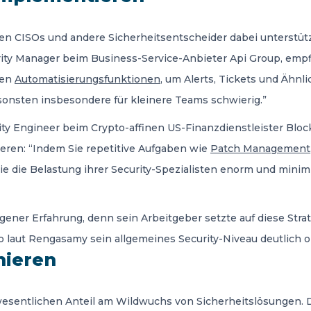
en CISOs und andere Sicherheitsentscheider dabei unterstüt
urity Manager beim Business-Service-Anbieter Api Group, em
hen
Automatisierungsfunktionen
, um Alerts, Tickets und Ähnl
sonsten insbesondere für kleinere Teams schwierig.”
y Engineer beim Crypto-affinen US-Finanzdienstleister Block, 
ieren: “Indem Sie repetitive Aufgaben wie
Patch Management
e die Belastung ihrer Security-Spezialisten enorm und minimie
gener Erfahrung, denn sein Arbeitgeber setzte auf diese Stra
o laut Rengasamy sein allgemeines Security-Niveau deutlich o
nieren
 wesentlichen Anteil am Wildwuchs von Sicherheitslösungen.