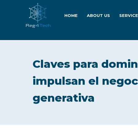
HOME
ABOUT US
SERVIC
Claves para domina
impulsan el negoci
generativa