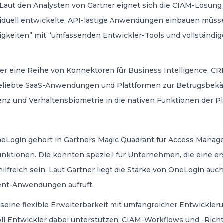
. Laut den Analysten von Gartner eignet sich die CIAM-Lösun
iduell entwickelte, API-lastige Anwendungen einbauen müsse
gkeiten” mit “umfassenden Entwickler-Tools und vollständige
r eine Reihe von Konnektoren für Business Intelligence, CR
beliebte SaaS-Anwendungen und Plattformen zur Betrugsbek
enz und Verhaltensbiometrie in die nativen Funktionen der Pla
OneLogin gehört in Gartners Magic Quadrant für Access Manag
nktionen. Die könnten speziell für Unternehmen, die eine er
lfreich sein. Laut Gartner liegt die Stärke von OneLogin auc
nt-Anwendungen aufruft.
 seine flexible Erweiterbarkeit mit umfangreicher Entwickler
oll Entwickler dabei unterstützen, CIAM-Workflows und -Rich