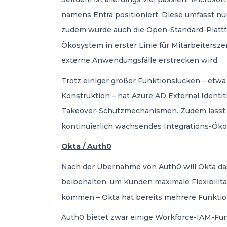
namens Entra positioniert. Diese umfasst nu
zudem wurde auch die Open-Standard-Plattfo
Ökosystem in erster Linie für Mitarbeitersze
externe Anwendungsfälle erstrecken wird.
Trotz einiger großer Funktionslücken – etw
Konstruktion – hat Azure AD External Identiti
Takeover-Schutzmechanismen. Zudem lässt es
kontinuierlich wachsendes Integrations-Ök
Okta / Auth0
Nach der Übernahme von
Auth0
will Okta d
beibehalten, um Kunden maximale Flexibilit
kommen – Okta hat bereits mehrere Funktio
Auth0 bietet zwar einige Workforce-IAM-Fun