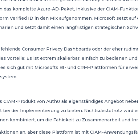
n das komplette Azure-AD-Paket, inklusive der CIAM-Funktiona
rm Verified ID in den Mix aufgenommen. Microsoft setzt auf 
narien und setzt damit einen langfristigen strategischen Sch
a fehlende Consumer Privacy Dashboards oder der eher rudim
es Vorteile: Es ist extrem skalierbar, einfach zu bedienen un
 sich gut mit Microsofts BI- und CRM-Plattformen für erweit
osystem.
as CIAM-Produkt von Auth0 als eigenständiges Angebot neb
ät bei der Implementierung zu bieten. Nichtsdestotrotz wird
nen kombiniert, um die Fähigkeit zu Zusammenarbeit und Inn
ktionen an, aber diese Plattform ist mit CIAM-Anwendungsfä