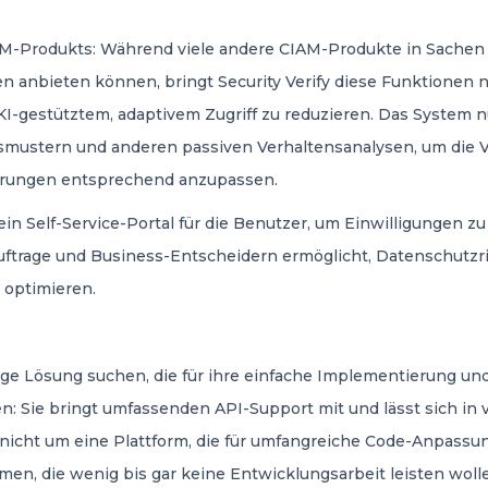
BM-Produkts: Während viele andere CIAM-Produkte in Sachen r
 anbieten können, bringt Security Verify diese Funktionen n
KI-gestütztem, adaptivem Zugriff zu reduzieren. Das System 
ustern und anderen passiven Verhaltensanalysen, um die V
erungen entsprechend anzupassen.
in Self-Service-Portal für die Benutzer, um Einwilligungen 
trage und Business-Entscheidern ermöglicht, Datenschutzric
 optimieren.
ge Lösung suchen, die für ihre einfache Implementierung und
: Sie bringt umfassenden API-Support mit und lässt sich in v
i nicht um eine Plattform, die für umfangreiche Code-Anpassu
n, die wenig bis gar keine Entwicklungsarbeit leisten woll