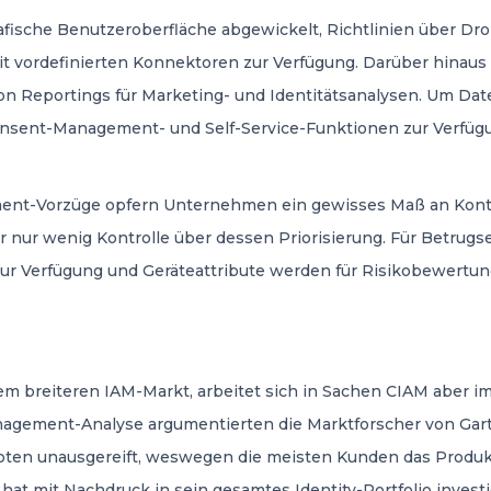
ische Benutzeroberfläche abgewickelt, Richtlinien über Drop
t vordefinierten Konnektoren zur Verfügung. Darüber hinaus 
von Reportings für Marketing- und Identitätsanalysen. Um D
nsent-Management- und Self-Service-Funktionen zur Verfügu
ent-Vorzüge opfern Unternehmen ein gewisses Maß an Kontrol
er nur wenig Kontrolle über dessen Priorisierung. Für Betru
ur Verfügung und Geräteattribute werden für Risikobewertun
 dem breiteren IAM-Markt, arbeitet sich in Sachen CIAM aber 
agement-Analyse argumentierten die Marktforscher von Gar
oten unausgereift, weswegen die meisten Kunden das Produk
ft hat mit Nachdruck in sein gesamtes Identity-Portfolio invest