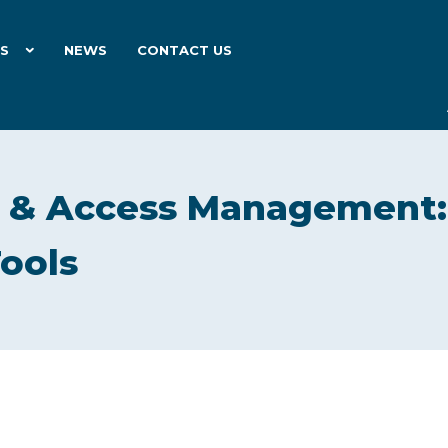
ES
NEWS
CONTACT US
y & Access Management:
ools