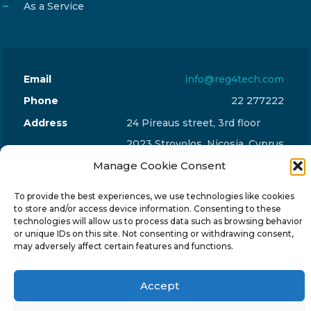
As a Service
Email
info@reg4tech.com
Phone
22 277222
Address
24 Pireaus street, 3rd floor
2023 Strovolos, Nicosia, Cyprus
Manage Cookie Consent
To provide the best experiences, we use technologies like cookies
to store and/or access device information. Consenting to these
technologies will allow us to process data such as browsing behavior
© 2024-6 Reg4Tech Ltd - Designed & developed by
or unique IDs on this site. Not consenting or withdrawing consent,
may adversely affect certain features and functions.
ISTOTOPOS
.
Privacy Policy
Accept