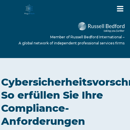
Member of Russell Bedford International –
A global network of independent professional services firms
HOME
Cybersicherheitsvorschr
ABOUT US
So erfüllen Sie Ihre
Compliance-
SERVICES
Anforderungen
NEWS