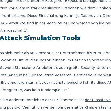
ologien in der breiteren Kategorie “
Exposure Management
” 
ion vor allem in stark regulierten Branchen wie dem Banken-
frontiert sind. Diese Einschätzung kann Ilja Rabinovich, Direc
: “BAS-Produkte sind in der Regel teuer und werden von kle
t angeschafft.”
Attack Simulation Tools
ass sich mehr als 40 Prozent aller Unternehmen bis zum Jahr 
 wenn es um Validierungsprüfungen im Bereich Cybersecurity 
: Sowohl Standalone-Anbieter als auch große Security-Untern
ta, Analyst bei Constellation Research, sieht dabei eine w
ffe simulieren kann, ist der nächste logische Schritt, diese 
 integrieren, was kein Kinderspiel ist.”
llen anderen Bereichen der IT-Sicherheit – ist
der Einsatz vo
ung positiv: “Vermutlich werden wir generative KI als erstes i