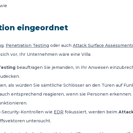
wie
tion eingeordnet
ng
,
Penetration Testing
oder auch
Attack Surface Assessment
sich vor, Ihr Unternehmen wäre eine Villa:
Testing
beauftragen Sie jemanden, in Ihr Anwesen einzubrech
zudecken.
en, als würden Sie sämtliche Schlösser an den Türen auf Funk
s auch entsprechend reagieren, wenn sie Personen erkennen. D
nktionieren.
-Security-Kontrollen wie
EDR
fokussiert, werden beim
Attac
ffsvektoren untersucht.