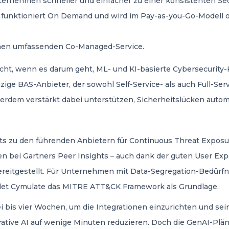
nternehmen schneller und einfacher zu einer konsistenten Secu
 funktioniert On Demand und wird im Pay-as-you-Go-Modell od
inen umfassenden Co-Managed-Service.
ht, wenn es darum geht, ML- und KI-basierte Cybersecurity
ge BAS-Anbieter, der sowohl Self-Service- als auch Full-Serv
erdem verstärkt dabei unterstützen, Sicherheitslücken automa
ghts zu den führenden Anbietern für Continuous Threat Expos
bei Gartners Peer Insights – auch dank der guten User Expe
reitgestellt. Für Unternehmen mit Data-Segregation-Bedürfn
det Cymulate das MITRE ATT&CK Framework als Grundlage.
rei bis vier Wochen, um die Integrationen einzurichten und se
rative AI auf wenige Minuten reduzieren. Doch die GenAI-Plä