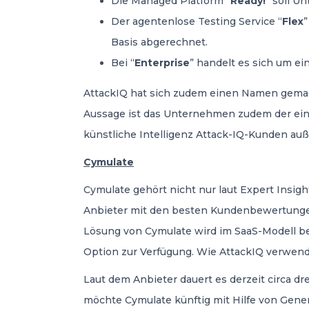
Die Managed Platform “
Ready!
” soll U
Der agentenlose Testing Service “
Flex
”
Basis abgerechnet.
Bei “
Enterprise
” handelt es sich um e
AttackIQ hat sich zudem einen Namen gemac
Aussage ist das Unternehmen zudem der einzi
künstliche Intelligenz Attack-IQ-Kunden auß
Cymulate
Cymulate gehört nicht nur laut Expert Insi
Anbieter mit den besten Kundenbewertungen 
Lösung von Cymulate wird im SaaS-Modell be
Option zur Verfügung. Wie AttackIQ verwen
Laut dem Anbieter dauert es derzeit circa d
möchte Cymulate künftig mit Hilfe von Gene