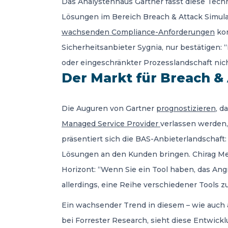
Das Analystenhaus Gartner fasst diese Techn
Lösungen im Bereich Breach & Attack Simulat
wachsenden Compliance-Anforderungen
kon
Sicherheitsanbieter Sygnia, nur bestätigen
oder eingeschränkter Prozesslandschaft nich
Der Markt für Breach & 
Die Auguren von Gartner
prognostizieren
, d
Managed Service Provider
verlassen werden,
präsentiert sich die BAS-Anbieterlandschaft
Lösungen an den Kunden bringen. Chirag Meh
Horizont: “Wenn Sie ein Tool haben, das Angri
allerdings, eine Reihe verschiedener Tools zu
Ein wachsender Trend in diesem – wie auch a
bei Forrester Research, sieht diese Entwickl