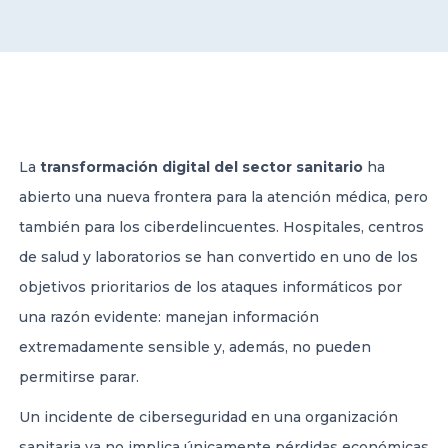
CONTACT US
La
transformación digital del sector sanitario
ha
abierto una nueva frontera para la atención médica, pero
Member of Russell Bedford International –
A global network of independent professional
también para los ciberdelincuentes. Hospitales, centros
services firms
de salud y laboratorios se han convertido en uno de los
objetivos prioritarios de los ataques informáticos por
una razón evidente: manejan información
extremadamente sensible y, además, no pueden
permitirse parar.
Un incidente de ciberseguridad en una organización
sanitaria ya no implica únicamente pérdidas económicas