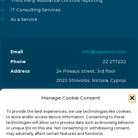
Third Party Assurance Controls reporting
IT Consulting Services
As a Service
Email
info@reg4tech.com
Phone
22 277222
Address
24 Pireaus street, 3rd floor
2023 Strovolos, Nicosia, Cyprus
Manage Cookie Consent
To provide the best experiences, we use technologies like cookies
to store and/or access device information. Consenting to these
© 2024-6 Reg4Tech Ltd - Designed & developed by
technologies will allow us to process data such as browsing behavior
or unique IDs on this site. Not consenting or withdrawing consent,
ISTOTOPOS
.
Privacy Policy
may adversely affect certain features and functions.