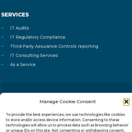
SERVICES
IT Audits
IT Regulatory Compliance
Third Party Assurance Controls reporting
IT Consulting Services
As a Service
Email
info@reg4tech.com
Manage Cookie Consent
Phone
22 277222
Address
24 Pireaus street, 3rd floor
To provide the best experiences, we use technologies like cookies
to store and/or access device information. Consenting to these
2023 Strovolos, Nicosia, Cyprus
technologies will allow us to process data such as browsing behavior
or unique IDs on this site. Not consenting or withdrawing consent,