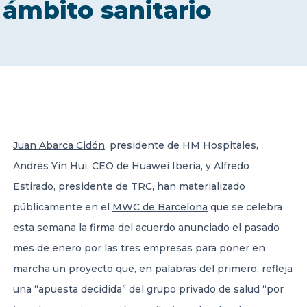
ámbito sanitario
CONTACT US
Member of Russell Bedford International –
Juan Abarca Cidón
, presidente de HM Hospitales,
A global network of independent professional
services firms
Andrés Yin Hui, CEO de Huawei Iberia, y Alfredo
Estirado, presidente de TRC, han materializado
públicamente en el
MWC de Barcelona
que se celebra
esta semana la firma del acuerdo anunciado el pasado
mes de enero por las tres empresas para poner en
marcha un proyecto que, en palabras del primero, refleja
una “apuesta decidida” del grupo privado de salud “por