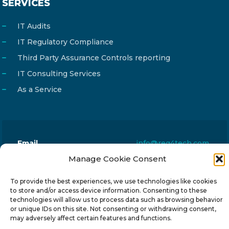
SERVICES
IT Audits
IT Regulatory Compliance
Third Party Assurance Controls reporting
IT Consulting Services
As a Service
Email
info@reg4tech.com
Manage Cookie Consent
Phone
22 277222
Address
24 Pireaus street, 3rd floor
To provide the best experiences, we use technologies like cookies
2023 Strovolos, Nicosia, Cyprus
to store and/or access device information. Consenting to these
technologies will allow us to process data such as browsing behavior
or unique IDs on this site. Not consenting or withdrawing consent,
may adversely affect certain features and functions.