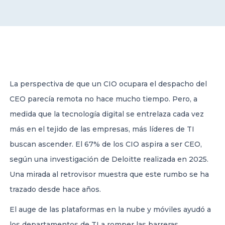
CONTACT US
La perspectiva de que un CIO ocupara el despacho del
CEO parecía remota no hace mucho tiempo. Pero, a
Member of Russell Bedford International –
A global network of independent professional
medida que la tecnología digital se entrelaza cada vez
services firms
más en el tejido de las empresas, más líderes de TI
buscan ascender. El 67% de los CIO aspira a ser CEO,
según una investigación de Deloitte realizada en 2025.
Una mirada al retrovisor muestra que este rumbo se ha
trazado desde hace años.
El auge de las plataformas en la nube y móviles ayudó a
los departamentos de TI a romper las barreras