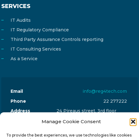
SERVICES
IT Audits
IT Regulatory Compliance
Third Party Assurance Controls reporting
IT Consulting Services
As a Service
Email
info@reg4tech.com
Phone
22 277222
Address
24 Pireaus street, 3rd floor
2023 Strovolos, Nicosia, Cyprus
Manage Cookie Consent
To provide the best experiences, we use technologies like cookies