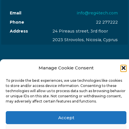
Email
info@reg4tech.com
Phone
22 277222
Address
24 Pireaus street, 3rd floor
2023 Strovolos, Nicosia, Cyprus
Manage Cookie Consent
© 2024-6 Reg4Tech Ltd - Designed & developed by
To provide the best experiences, we use technologies like cookies
ISTOTOPOS
.
Privacy Policy
to store and/or access device information. Consenting to these
technologies will allow us to process data such as browsing behavior
or unique IDs on this site. Not consenting or withdrawing consent,
may adversely affect certain features and functions.
Accept