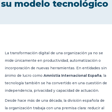
su modelo tecnológico
CONTACT US
Member of Russell Bedford International –
La transformación digital de una organización ya no se
A global network of independent professional
services firms
mide únicamente en productividad, automatización o
incorporación de nuevas herramientas. En entidades sin
ánimo de lucro como
Amnistía Internacional España
, la
tecnología también se ha convertido en una cuestión de
independencia, privacidad y capacidad de actuación.
Desde hace más de una década, la división española de
la organización trabaja con una premisa clara: reducir al