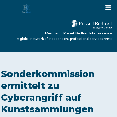
Member of Russell Bedford International –
A global network of independent professional services firms
HOME
Sonderkommission
ABOUT US
ermittelt zu
Cyberangriff auf
SERVICES
Kunstsammlungen
NEWS