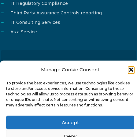
IT Regulatory Compliance
Third Party Assurance Controls reporting
IT Consulting Services
As a Service
Email
info@reg4tech.com
Manage Cookie Consent
Phone
22 277222
Address
24 Pireaus street, 3rd floor
To provide the best experiences, we use technologies like cookies
to store and/or access device information. Consenting to these
2023 Strovolos, Nicosia, Cyprus
technologies will allow us to process data such as browsing behavior
or unique IDs on this site. Not consenting or withdrawing consent,
may adversely affect certain features and functions.
Accept
© 2024-6 Reg4Tech Ltd - Designed & developed by
Deny