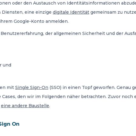
ionen oder den Austausch von Identitätsinformationen abzud
 Diensten, eine einzige
digitale Identität
gemeinsam zu nutzen.
t ihrem Google-Konto anmelden.
nutzererfahrung, der allgemeinen Sicherheit und der Ausfallsi
r und
len mit
Single Sign-On
(SSO) in einen Topf geworfen. Genau g
e Cases, den wir im Folgenden näher betrachten. Zuvor noch 
r
eine andere Baustelle
.
Sign On