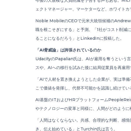
今後の大規模な人員削減を予告する声もある。Microso
ェクトマネージャー、マーケターなど、ホワイトカラ
Noble MobileのCEOで元米大統領候補のAnd
職を根こそぎにする」と予測。「1社がコスト削減
ることになるだろう」とLinkedInに投稿した。
「AI脅威論」は誇張されているのか
UdacityのPapalian氏は、AIが雇用を
スや、AIへの移行を試みた後に結局従業員を再雇
「AIで人材を置き換えようとした企業が、実は準備
こで価値を発揮し、代替不可能かを認識し続けてい
AI基盤のITおよびHRプラットフォームPeopleR
やテクノロジーの変革と同様に、人間がどのように
「人間はなくならない。共感、合理的な判断、感情
き、伝え始めている」とTurchin氏は言う。