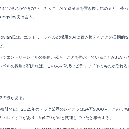
AIにはそれができない。さらに、AIで従業員を置き換え始めると、残
ngsley氏は言う。
itri Boylan氏は、エントリーレベルの採用をAIに置き換えることの
だ。
AIによってエントリーレベルの採用が減る」ことを懸念していることがわ
レベルの採用が消えれば、この人材育成のピラミッドそのものが崩れる
フの波がある。
Xの集計では、2025年のテック業界のレイオフは24万5000人、このうち
0人のレイオフがあり、約4.7%がAIと関連していたと報告する。