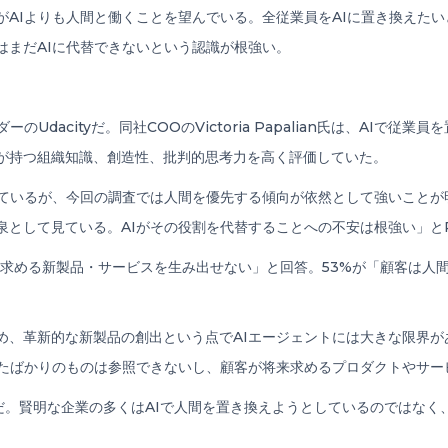
AIよりも人間と働くことを望んでいる。全従業員をAIに置き換えた
はまだAIに代替できないという認識が根強い。
Udacityだ。同社COOのVictoria Papalian氏は、AIで従
が持つ組織知識、創造性、批判的思考力を高く評価していた。
っているが、今回の調査では人間を優先する傾向が依然として強いことが
として見ている。AIがその役割を代替することへの不安は根強い」とPap
将来求める新製品・サービスを生み出せない」と回答。53%が「顧客は人間
、革新的な新製品の創出という点でAIエージェントには大きな限界がある
出たばかりのものは参照できないし、顧客が将来求めるプロダクトやサー
同じ見解だ。賢明な企業の多くはAIで人間を置き換えようとしているのでは