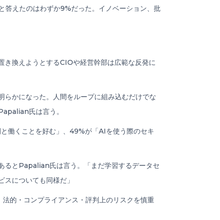
いと答えたのはわずか9%だった。イノベーション、批
業員を置き換えようとするCIOや経営幹部は広範な反発に
明らかになった。人間をループに組み込むだけでな
alian氏は言う。
と働くことを好む」、49%が「AIを使う際のセキ
とPapalian氏は言う。「まだ学習するデータセ
ビスについても同様だ」
なく、法的・コンプライアンス・評判上のリスクを慎重