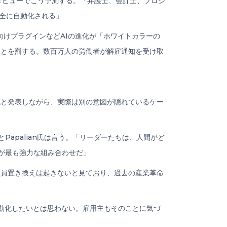
esのインタビューでこう予測する。「弁護士、会計士、プロジ
完全に自動化される」
ティング向けプラグインなどAIの進化が「ホワイトカラーの
ことを罰する。数百万人の労働者が解雇通知を受け取
員削減と発表しながら、実際は別の意図が隠れているケー
apalian氏は言う。「リーダーたちは、人間がど
が最も強力な組み合わせだ」
規模な人員置き換えは起きないと見ており、過去の産業革命
動化したいとは思わない。雇用主もそのことに気づ