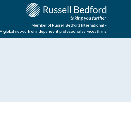
Member of Russell Bedford International –
A global network of independent professional services firms