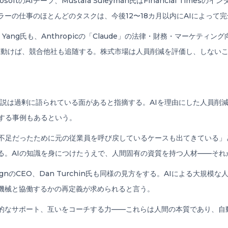
ftのAIチーフ、Mustafa Suleyman氏はFinancial Tim
ーの仕事のほとんどのタスクは、今後12〜18カ月以内にAIによって
rew Yang氏も、Anthropicの「Claude」の法律・財務・マーケ
に動けば、競合他社も追随する。株式市場は人員削減を評価し、しない
奪うという言説は過剰に語られている面があると指摘する。AIを理由にした人
用する事例もあるという。
不足だったために元の従業員を呼び戻しているケースも出てきている」とP
る。AIの知識を身につけたうえで、人間固有の資質を持つ人材——それ
eignのCEO、Dan Turchin氏も同様の見方をする。AIによる大
機械と協働するかの再定義が求められると言う。
的なサポート、互いをコーチする力——これらは人間の本質であり、自