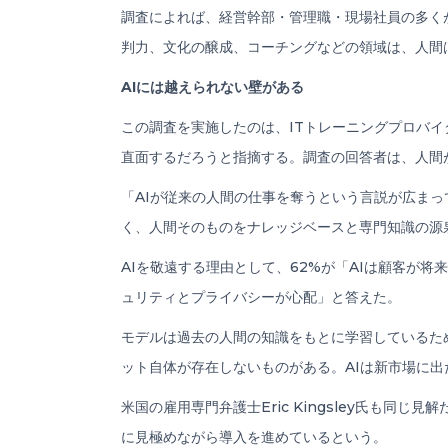
調査によれば、経営幹部・管理職・現場社員の多くが
判力、文化の醸成、コーチングなどの領域は、人間
AIには越えられない壁がある
この調査を実施したのは、ITトレーニングプロバイダーの
直面するだろうと指摘する。調査の回答者は、人間
「AIが従来の人間の仕事を奪うという言説が広ま
く、人間そのものをナレッジベースと専門知識の源泉
AIを敬遠する理由として、62%が「AIは顧客が
ュリティとプライバシーが心配」と答えた。
モデルは過去の人間の知識をもとに学習しているため
ット自体が存在しないものがある。AIは新市場に
米国の雇用専門弁護士Eric Kingsley氏も
に見極めながら導入を進めているという。