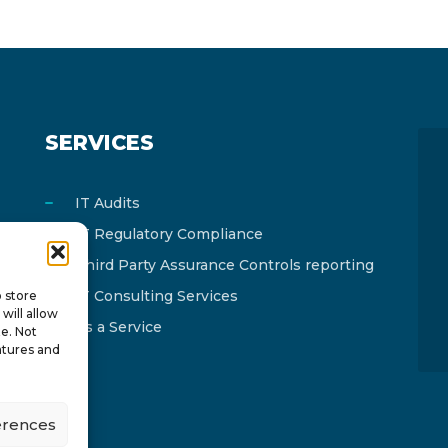
SERVICES
IT Audits
IT Regulatory Compliance
Third Party Assurance Controls reporting
IT Consulting Services
o store
will allow
As a Service
te. Not
atures and
erences