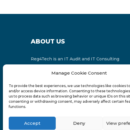
ABOUT US
Reg4Tech is an IT Audit and IT Consulting
services provider which is a member of the
Manage Cookie Consent
Russell Bedford International and affiliate of
FINCAP Group of Companies.
To provide the best experiences, we use technologies like cookies t
and/or access device information. Consenting to these technologies 
us to process data such as browsing behavior or unique IDs on this si
consenting or withdrawing consent, may adversely affect certain fe
functions.
Accept
Deny
View pref