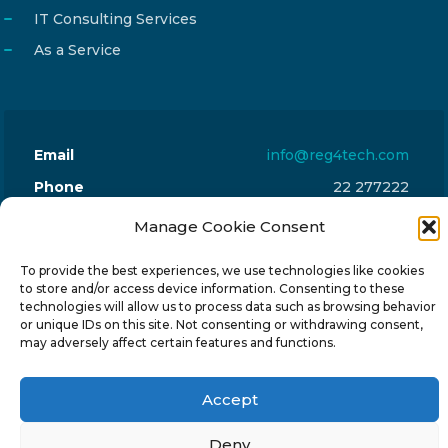
IT Consulting Services
As a Service
Email
info@reg4tech.com
Phone
22 277222
Address
24 Pireaus street, 3rd floor
Manage Cookie Consent
2023 Strovolos, Nicosia, Cyprus
To provide the best experiences, we use technologies like cookies
to store and/or access device information. Consenting to these
technologies will allow us to process data such as browsing behavior
or unique IDs on this site. Not consenting or withdrawing consent,
may adversely affect certain features and functions.
© 2024-6 Reg4Tech Ltd - Designed & developed by
Accept
ISTOTOPOS
.
Privacy Policy
Deny