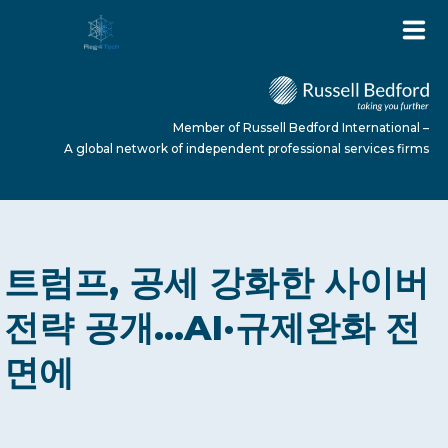
Member of Russell Bedford International –
A global network of independent professional services firms
HOME
트럼프, 공세 강화한 사이버
ABOUT US
전략 공개…AI·규제완화 전
면에
SERVICES
NEWS